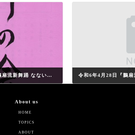
令和5年4月23日『鵬扇流 舞の会』『鵬扇流新舞踊 なないろの会』について
2024年4月4日
About us
HOME
TOPICS
ABOUT