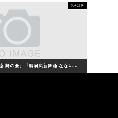
次の記事
令和6年4月28日『鵬扇流 舞の会』『鵬扇流新舞踊 なないろの会』について